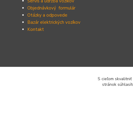
Servis a údržba vozíkov
Objednávkový formulár
Otázky a odpovede
Bazár elektrických vozíkov
Kontakt
S cieľom skvalitni
stránok súhlasít
© 2012-2020 - Shoprider Re-seller - Elektrovozíky
Elektrické vozíky pre seniorov. Všetky práva vyhradené.