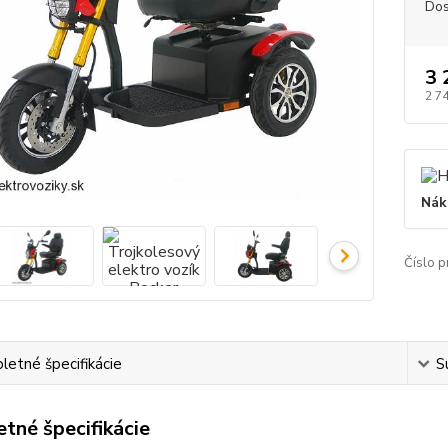
Dos
3 
2 7
Nák
Číslo p
etné špecifikácie
S
tné špecifikácie