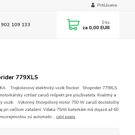
Prihlásenie
0
ks
 902 109 133
za
0,00 EUR
rider 779XLS
A: Trojkolesový elektrický vozík Rocker. Shoprider 779XLS.
motorkársky vzhľad zaručí rešpekt pre použivateľa. Kvalitný a
ý vozík. Výkonný štvorpólový motor 750 W zaručí dostatočný
aj pri väčšom zaťažení. Vďaka 75Ah baterkám má dojazd až 60
mozrejmosťou sú automatic...
celý popis