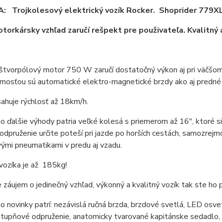
: Trojkolesový elektrický vozík Rocker. Shoprider 779X
torkársky vzhľad zaručí rešpekt pre použivateľa. Kvalitný 
štvorpólový motor 750 W zaručí dostatočný výkon aj pri väčšo
mosťou sú automatické elektro-magnetické brzdy ako aj predné
ahuje rýchlosť až 18km/h.
o ďalšie výhody patria veľké kolesá s priemerom až 16", ktoré s
 odpruženie určite poteší pri jazde po horších cestách, samozrejm
ými pneumatikami v predu aj vzadu.
vozíka je až 185kg!
záujem o jedinečný vzhľad, výkonný a kvalitný vozík tak ste ho p
o novinky patrí: nezávislá ručná brzda, brzdové svetlá, LED osve
stupňové odpruženie, anatomicky tvarované kapitánske sedadlo