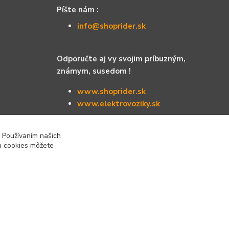
Píšte nám :
info@shoprider.sk
Odporučte aj vy svojim príbuzným,
známym, susedom !
www.shoprider.sk
www.elektrovoziky.sk
. Používaním našich
ia cookies môžete
Vytvorené na
Eshop-rychlo.sk