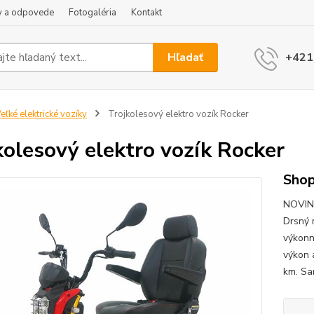
y a odpovede
Fotogaléria
Kontakt
Hľadať
+421
eľké elektrické vozíky
Trojkolesový elektro vozík Rocker
kolesový elektro vozík Rocker
Shop
NOVINK
Drsný 
výkonn
výkon 
km. Sa