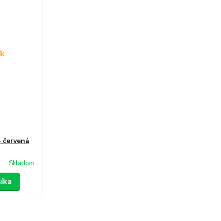
- červená
Skladom
šíka