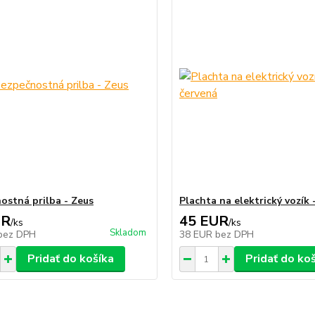
ostná prilba - Zeus
Plachta na elektrický vozík 
UR
45 EUR
/
ks
/
ks
Skladom
bez DPH
38 EUR
bez DPH
Pridať do košíka
Pridať do ko