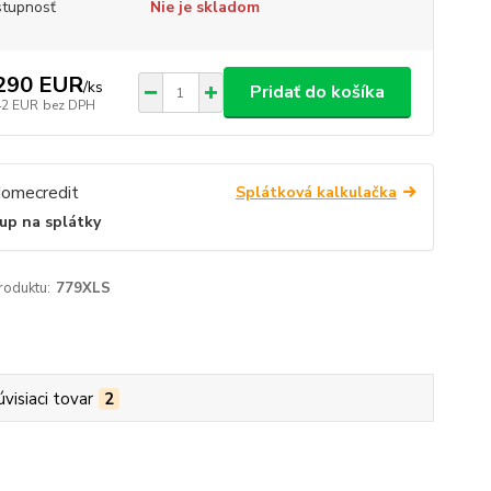
tupnosť
Nie je skladom
290 EUR
/
ks
Pridať do košíka
42 EUR
bez DPH
Splátková kalkulačka
up na splátky
roduktu:
779XLS
úvisiaci tovar
2