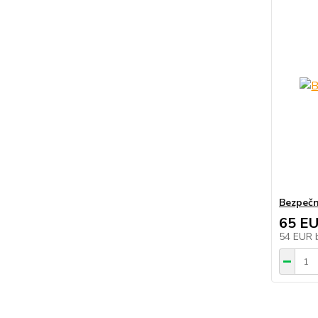
Bezpečn
65 E
54 EUR