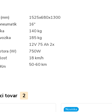
 (mm)
1525x680x1300
pneumatík
16"
íka
140 kg
vozíka
185 kg
12V 75 Ah 2x
otora (W)
750W
losť
18 km/h
50-60 km
 Km
ci tovar
2
Novinka