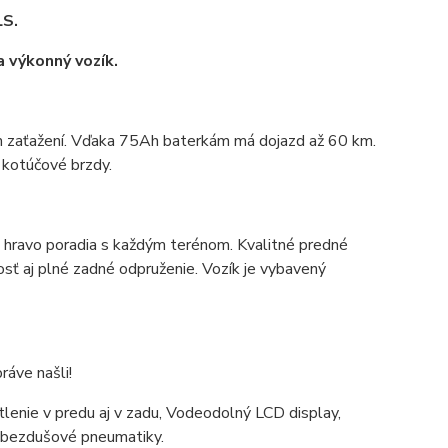
LS.
a výkonný vozík.
m zaťažení. Vďaka 75Ah baterkám má dojazd až 60 km.
 kotúčové brzdy.
i hravo poradia s každým terénom. Kvalitné predné
osť aj plné zadné odpruženie. Vozík je vybavený
ráve našli!
tlenie v predu aj v zadu, Vodeodolný LCD display,
, bezdušové pneumatiky.