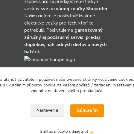
zaoberajúcu sa predajom elektrickým
vozíkov
svetoznámej značky Shoprider
.
Našim cieľom je poskytnúť kvalitné
elektrické vozíky pre tých, ktorí to
potrebujú. Poskytujeme
garantovaný
záručný aj pozáručný servis, predaj
doplnkov, náhradných dielov a nových
batérií.
ť a uľahčiť užívateľom používať naše webové stránky využívame cookies
e s ukladaním súborov cookie na vašom počítači / zariadení. Nastaven
zmeniť v nastavení vášho prehliadača.
Súhlasím
Nastavenia
Súhlas môžete odmietnuť
tu
.