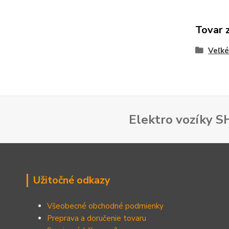
Tovar 
Veľké
Elektro vozíky 
Užitočné odkazy
Všeobecné obchodné podmienky
Preprava a doručenie tovaru