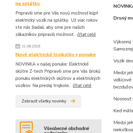
na splátky.
NOVINKA
Pripravili sme pre Vás novú možnosť kúpť
Drsný mo
elektrický vozík na splátky. Už viac rokov
ste nás žiadali, aby sme pre našich
zákazníkov pripravili možnosť...
čítať celé
Výkonný 
31.08.2018
Samozrej
Nové elektrické trojkolky v ponuke
Vozík dos
NOVINKA v našej ponuke: Elektrické
skútre Z-tech Pripravili sme pre Vás širokú
Medzi jeh
ponuku elektrických skútrov a elektrických
vidlicové
vozíkov. Na predaj trojkole...
čítať celé
bezdušov
Nosnosť 
Zobraziť všetky novinky
Keď máte 
Medzi jeh
niekoľko