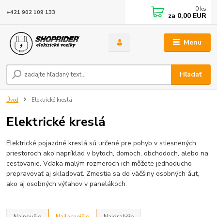
0
ks
+421 902 109 133
za
0,00 EUR
Menu
Hľadať
Úvod
Elektrické kreslá
Elektrické kreslá
Elektrické pojazdné kreslá sú určené pre pohyb v stiesnených
priestoroch ako napríklad v bytoch, domoch, obchodoch, alebo na
cestovanie. Vďaka malým rozmeroch ich môžete jednoducho
prepravovať aj skladovať. Zmestia sa do väčšiny osobných áut,
ako aj osobných výťahov v panelákoch.
Najnovšie
Najlacnejšie
Najdrahšie