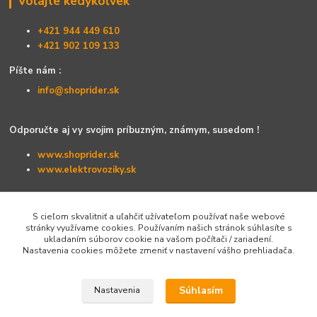
Volajte kedykoľvek
+421 944 449 610
+421 902 109 133
Píšte nám :
info@shoprider.sk
Odporučte aj vy svojim príbuzným, známym, susedom !
www.shoprider.sk
www.elektrovoziky.sk
S cieľom skvalitniť a uľahčiť užívateľom používať naše webové
stránky využívame cookies. Používaním našich stránok súhlasíte s
ukladaním súborov cookie na vašom počítači / zariadení.
Nastavenia cookies môžete zmeniť v nastavení vášho prehliadača.
Súhlasím
Nastavenia
© 2012-2020 - Shoprider Re-seller - Elektrovozíky