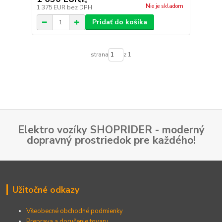
/
kg
Nie je skladom
1 375 EUR
bez DPH
Pridať do košíka
strana
z 1
Elektro vozíky SHOPRIDER - moderný
dopravný prostriedok pre každého!
Užitočné odkazy
Všeobecné obchodné podmienky
Preprava a doručenie tovaru