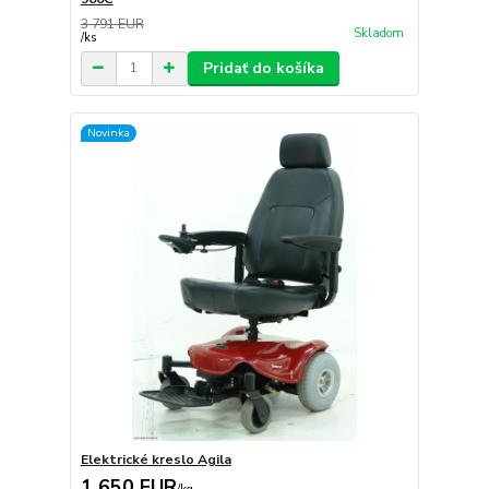
3 791 EUR
Skladom
/
ks
Pridať do košíka
Novinka
Elektrické kreslo Agila
1 650 EUR