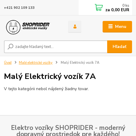
0
ks
+421 902 109 133
za
0,00 EUR
Menu
Hľadať
Úvod
Malé elektrické vozíky
Malý Elektrický vozík 7A
Malý Elektrický vozík 7A
V tejto kategórii nebol nájdený žiadny tovar.
Elektro vozíky SHOPRIDER - moderný
dopravný prostriedok pre každého!