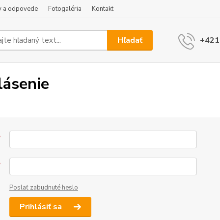
y a odpovede
Fotogaléria
Kontakt
Hľadať
+421
lásenie
*
*
Poslať zabudnuté heslo
Prihlásiť sa