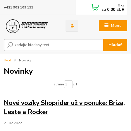
0
ks
+421 902 109 133
za
0,00 EUR
Menu
Hľadať
Úvod
Novinky
Novinky
strana
z 1
Nové vozíky Shoprider už v ponuke: Briza,
Leste a Rocker
21.02.2022