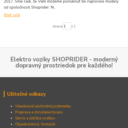
2017. Sme radi, že Vám môžeme ponúknúť tie najnovšie modely
od spoločnosti Shoprider. N...
čítať celé
strana
z 1
Elektro vozíky SHOPRIDER - moderný
dopravný prostriedok pre každého!
Užitočné odkazy
Všeobecné obchodné podmienky
Preprava a doručenie tovaru
Servis a údržba vozíkov
Objednávkový formulár