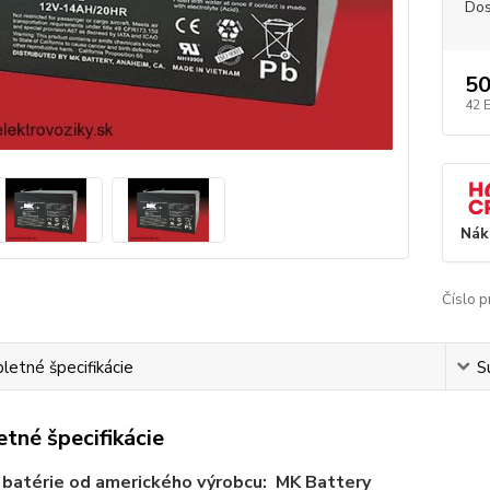
Dos
5
42 
Nák
Číslo p
etné špecifikácie
S
tné špecifikácie
 batérie od amerického výrobcu: MK Battery