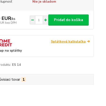
tupnosť
Nie je skladom
0 EUR
/
ks
Pridať do košíka
EUR
bez DPH
Splátková kalkulačka
up na splátky
roduktu:
ES 14
úvisiaci tovar
1