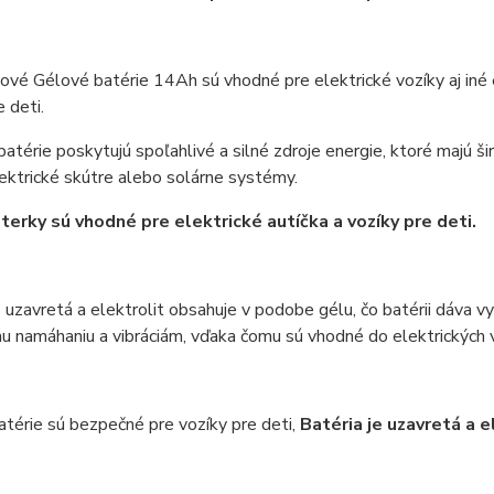
vé Gélové batérie 14Ah sú vhodné pre elektrické vozíky aj iné el
e deti.
batérie poskytujú spoľahlivé a silné zdroje energie, ktoré majú š
lektrické skútre alebo solárne systémy.
terky sú vhodné pre elektrické autíčka a vozíky pre deti.
e uzavretá a elektrolit obsahuje v podobe gélu, čo batérii dáva v
u namáhaniu a vibráciám, vďaka čomu sú vhodné do elektrických 
térie sú bezpečné pre vozíky pre deti,
Batéria je uzavretá a 