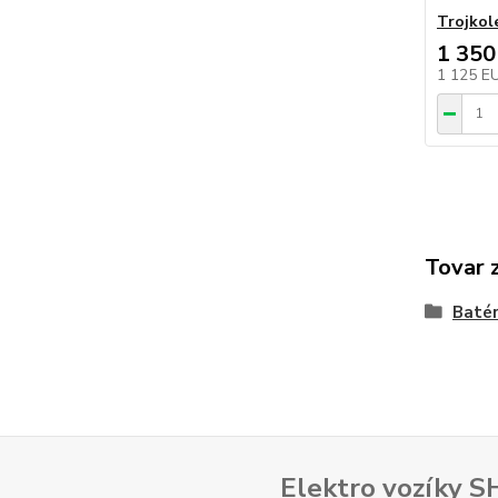
Trojkol
1 350
1 125 
Tovar 
Batér
Elektro vozíky 