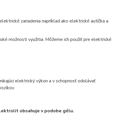
ektrické zariadenia napríklad ako elektrické autíčka a
iroké možnosti využitia. Môžeme ich použiť pre elektrické
ynikajúci elektrický výkon a v schopnosť odolávať
vozíkov.
elektrolit obsahuje v podobe gélu.