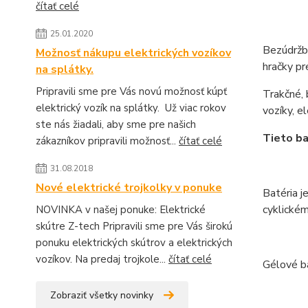
čítať celé
25.01.2020
Bezúdržbo
Možnosť nákupu elektrických vozíkov
hračky pr
na splátky.
Pripravili sme pre Vás novú možnosť kúpť
Trakčné, 
elektrický vozík na splátky. Už viac rokov
vozíky, e
ste nás žiadali, aby sme pre našich
Tieto ba
zákazníkov pripravili možnosť...
čítať celé
31.08.2018
Nové elektrické trojkolky v ponuke
Batéria j
cyklickém
NOVINKA v našej ponuke: Elektrické
skútre Z-tech Pripravili sme pre Vás širokú
ponuku elektrických skútrov a elektrických
vozíkov. Na predaj trojkole...
čítať celé
Gélové ba
Zobraziť všetky novinky