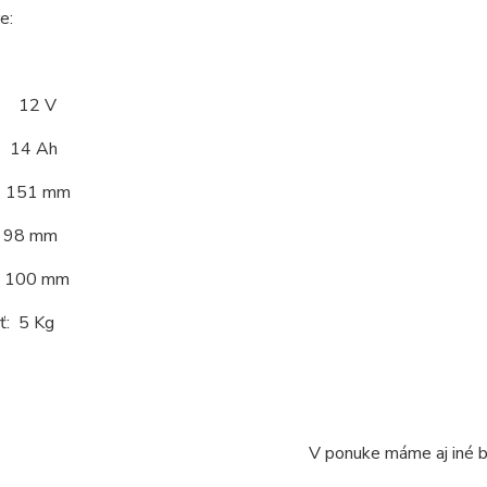
e:
: 12 V
: 14 Ah
 151 mm
 98 mm
 100 mm
ť: 5 Kg
V ponuke máme aj iné b