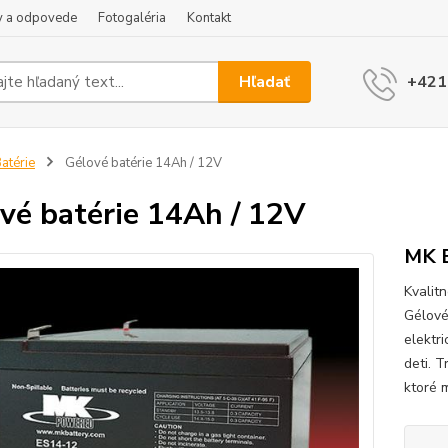
y a odpovede
Fotogaléria
Kontakt
Hľadať
+421
atérie
Gélové batérie 14Ah / 12V
vé batérie 14Ah / 12V
MK B
Kvalit
Gélové
elektri
deti. T
ktoré m