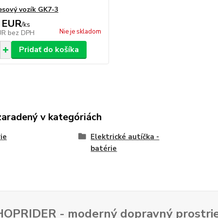
esový vozík GK7-3
 EUR
/
ks
Nie je skladom
EUR
bez DPH
Pridať do košíka
zaradený v kategóriách
ie
Elektrické autíčka -
batérie
SHOPRIDER - moderný dopravný prostrie