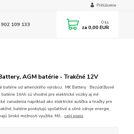
Prihlásenie
0
ks
 902 109 133
za
0,00 EUR
attery, AGM batérie - Trakčné 12V
né batérie od amerického výrobcu: MK Battery Bezúdržbové
 batérie 14Ah sú vhodné pre elektrické vozíky aj iné
cké zariadenia napríklad ako elektrické autíčka a hračky pre
rakčné, batérie poskytujú spoľahlivé a silné zdroje energie,
ajú široké možnosti využitia. Mô...
celý popis