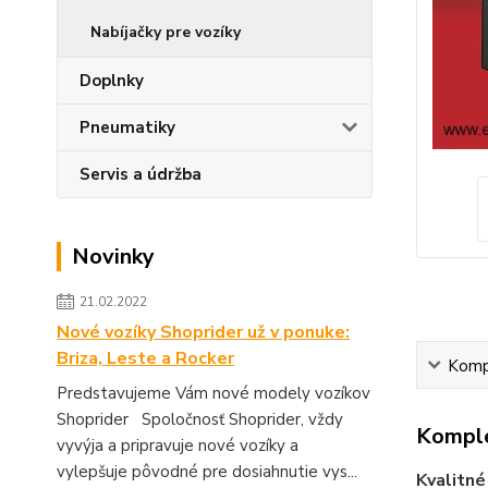
Nabíjačky pre vozíky
Doplnky
Pneumatiky
Servis a údržba
Novinky
21.02.2022
Nové vozíky Shoprider už v ponuke:
Briza, Leste a Rocker
Kompl
Predstavujeme Vám nové modely vozíkov
Shoprider Spoločnosť Shoprider, vždy
Komple
vyvýja a pripravuje nové vozíky a
vylepšuje pôvodné pre dosiahnutie vys...
Kvalitné