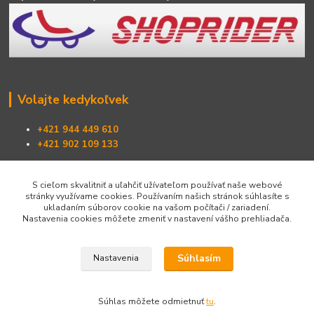
Volajte kedykoľvek
+421 944 449 610
+421 902 109 133
Píšte nám :
S cieľom skvalitniť a uľahčiť užívateľom používať naše webové
info@shoprider.sk
stránky využívame cookies. Používaním našich stránok súhlasíte s
ukladaním súborov cookie na vašom počítači / zariadení.
Nastavenia cookies môžete zmeniť v nastavení vášho prehliadača.
Odporučte aj vy svojim príbuzným, známym, susedom !
www.shoprider.sk
Súhlasím
Nastavenia
www.elektrovoziky.sk
Súhlas môžete odmietnuť
tu
.