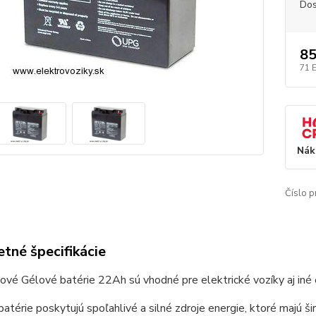
Dos
8
71 
Nák
Číslo p
tné špecifikácie
vé Gélové batérie 22Ah sú vhodné pre elektrické vozíky aj iné e
batérie poskytujú spoľahlivé a silné zdroje energie, ktoré majú š