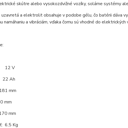
lektrické skútre alebo vysokozdvižné vozíky, solárne systémy ale 
e uzavretá a elektrolit obsahuje v podobe gélu, čo batérii dáva v
u namáhaniu a vibráciám, vďaka čomu sú vhodné do elektrických 
e:
: 12 V
: 22 Ah
 181 mm
80 mm
170 mm
: 6,5 Kg