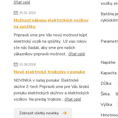
čítať celé
vozíky, e
25.01.2020
Batéria j
cyklickém
Možnosť nákupu elektrických vozíkov
na splátky.
Pripravili sme pre Vás novú možnosť kúpť
Parametr
elektrický vozík na splátky. Už viac rokov
ste nás žiadali, aby sme pre našich
zákazníkov pripravili možnosť...
čítať celé
Napätie
31.08.2018
Nové elektrické trojkolky v ponuke
Kapacita
NOVINKA v našej ponuke: Elektrické
Dĺžka:
skútre Z-tech Pripravili sme pre Vás širokú
ponuku elektrických skútrov a elektrických
Šírka: 
vozíkov. Na predaj trojkole...
čítať celé
Výška: 
Zobraziť všetky novinky
Hmotnosť