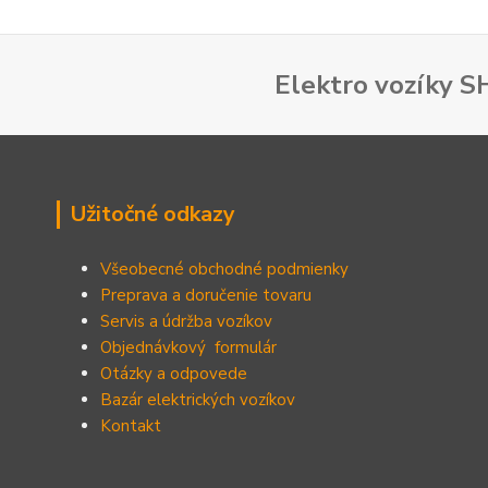
Elektro vozíky 
Užitočné odkazy
Všeobecné obchodné podmienky
Preprava a doručenie tovaru
Servis a údržba vozíkov
Objednávkový formulár
Otázky a odpovede
Bazár elektrických vozíkov
Kontakt