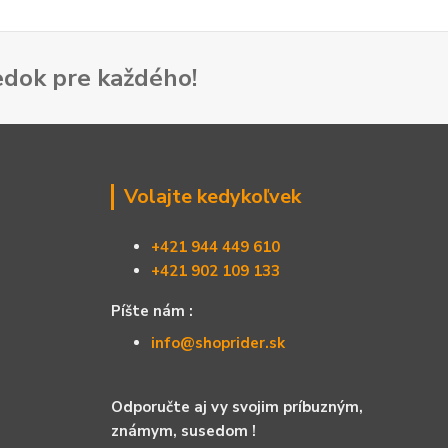
dok pre každého!
Volajte kedykoľvek
+421 944 449 610
+421 902 109 133
Píšte nám :
info@shoprider.sk
Odporučte aj vy svojim príbuzným,
známym, susedom !