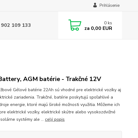
Prihlásenie
0
ks
 902 109 133
za
0,00 EUR
attery, AGM batérie - Trakčné 12V
žbové Gélové batérie 22Ah sú vhodné pre elektrické vozíky aj
ktrické zariadenia. Trakčné, batérie poskytujú spoľahlivé a
droje energie, ktoré majú široké možnosti využitia. Môžeme ich
pre elektrické vozíky, elektrické skútre alebo vysokozdvižné
 solárne systémy ale ...
celý popis