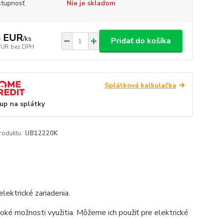
tupnosť
Nie je skladom
5 EUR
/
ks
Pridať do košíka
EUR
bez DPH
Splátková kalkulačka
up na splátky
roduktu:
UB12220K
lektrické zariadenia.
iroké možnosti využitia. Môžeme ich použiť pre elektrické