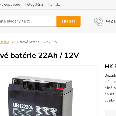
y a odpovede
Fotogaléria
Kontakt
Hľadať
+421
atérie
Gélové batérie 22Ah / 12V
vé batérie 22Ah / 12V
MK B
Bezúdr
iné ele
silné z
použiť 
vozíky,